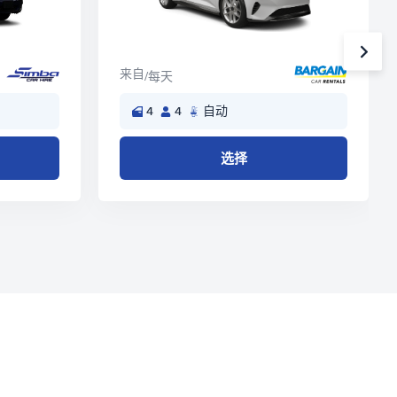
来自
/每天
4
4
自动
选择