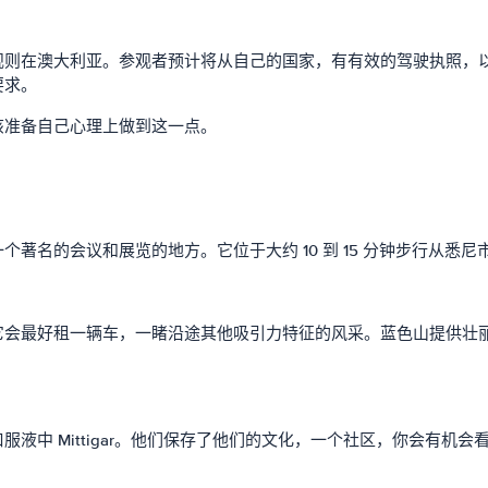
规则在澳大利亚。参观者预计将从自己的国家，有有效的驾驶执照，
要求。
该准备自己心理上做到这一点。
名的会议和展览的地方。它位于大约 10 到 15 分钟步行从悉尼
它会最好租一辆车，一睹沿途其他吸引力特征的风采。蓝色山提供壮
液中 Mittigar。他们保存了他们的文化，一个社区，你会有机