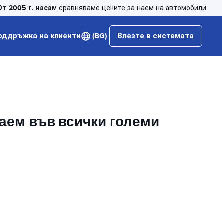
От 2005 г. насам
сравняваме цените за наем на автомобили
оддръжка на клиенти
(BG)
Влезте в системата
наем във всички големи