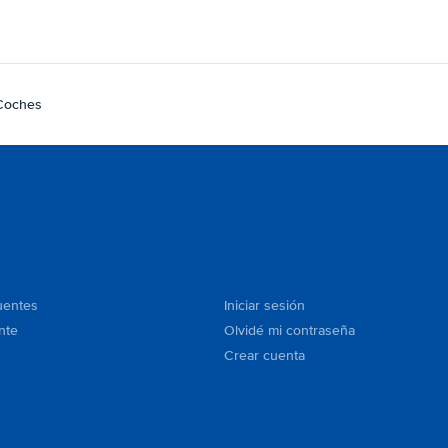
 Coches
uentes
Iniciar sesión
nte
Olvidé mi contraseña
Crear cuenta