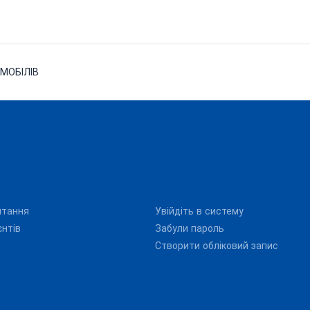
ОМОБІЛІВ
итання
Увійдіть в систему
єнтів
Забули пароль
Створити обліковий запис