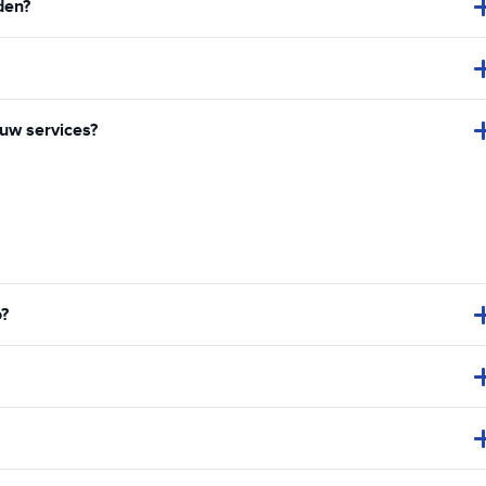
den?
 uw services?
o?