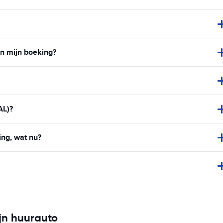
an mijn boeking?
AL)?
ing, wat nu?
jn huurauto